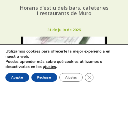
Horaris d’estiu dels bars, cafeteries
i restaurants de Muro
31 de julio de 2026
Utilizamos cookies para ofrecerte la mejor experiencia en
nuestra web.
Puedes aprender más sobre qué cookies utilizamos o
desactivarlas en los
ajustes
.
Oferta de Trabajo: SAD, SERVICIO
Cerrar el banner de 
DE AYUDA A DOMICILIO
Aceptar
Rechazar
Ajustes
31 de julio de 2026