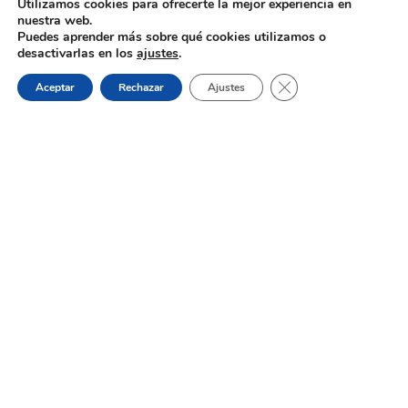
Utilizamos cookies para ofrecerte la mejor experiencia en
Oferta de Trabajo: SAD, SERVICIO
nuestra web.
DE AYUDA A DOMICILIO
Puedes aprender más sobre qué cookies utilizamos o
desactivarlas en los
ajustes
.
Cerrar el banner de 
31 de julio de 2026
Aceptar
Rechazar
Ajustes
Proceso selectivo 1 plaza técnico/a
de juventud – turno libre –
oposición
Dónde estamos:
Placeta de Molina, 4