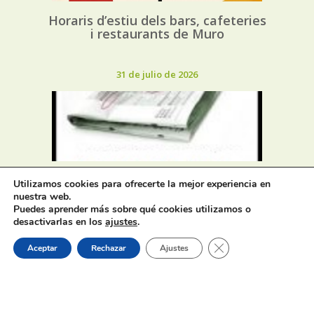
Horaris d’estiu dels bars, cafeteries
i restaurants de Muro
31 de julio de 2026
Oferta de Trabajo: SAD, SERVICIO
Utilizamos cookies para ofrecerte la mejor experiencia en
DE AYUDA A DOMICILIO
nuestra web.
Puedes aprender más sobre qué cookies utilizamos o
desactivarlas en los
ajustes
.
31 de julio de 2026
Cerrar el banner de 
Aceptar
Rechazar
Ajustes