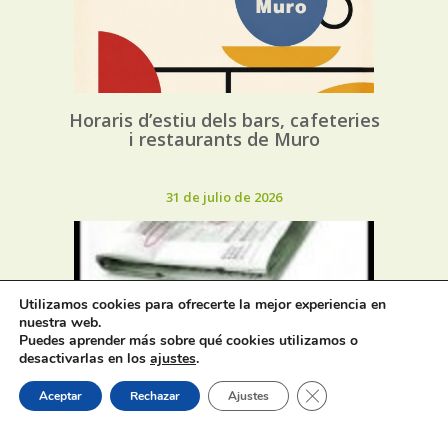
Horaris d’estiu dels bars, cafeteries
i restaurants de Muro
31 de julio de 2026
Utilizamos cookies para ofrecerte la mejor experiencia en
nuestra web.
Puedes aprender más sobre qué cookies utilizamos o
Oferta de Trabajo: SAD, SERVICIO
desactivarlas en los
ajustes
.
DE AYUDA A DOMICILIO
Cerrar el banner de 
Aceptar
Rechazar
Ajustes
31 de julio de 2026