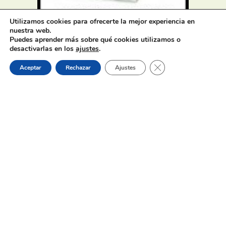
Utilizamos cookies para ofrecerte la mejor experiencia en
Oferta de Trabajo: SAD, SERVICIO
nuestra web.
DE AYUDA A DOMICILIO
Puedes aprender más sobre qué cookies utilizamos o
desactivarlas en los
ajustes
.
Cerrar el banner de 
Aceptar
Rechazar
Ajustes
31 de julio de 2026
Proceso selectivo 1 plaza técnico/a
de juventud – turno libre –
oposición
Dónde estamos: