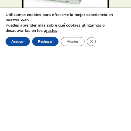
Utilizamos cookies para ofrecerte la mejor experiencia en
Oferta de Trabajo: SAD, SERVICIO
nuestra web.
DE AYUDA A DOMICILIO
Puedes aprender más sobre qué cookies utilizamos o
desactivarlas en los
ajustes
.
Cerrar el banner de 
Aceptar
Rechazar
Ajustes
31 de julio de 2026
Proceso selectivo 1 plaza técnico/a
de juventud – turno libre –
oposición