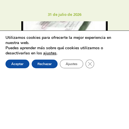
31 de julio de 2026
Utilizamos cookies para ofrecerte la mejor experiencia en
nuestra web.
Puedes aprender más sobre qué cookies utilizamos o
desactivarlas en los
ajustes
.
Oferta de Trabajo: SAD, SERVICIO
DE AYUDA A DOMICILIO
Cerrar el banner de 
Aceptar
Rechazar
Ajustes
31 de julio de 2026
Proceso selectivo 1 plaza técnico/a