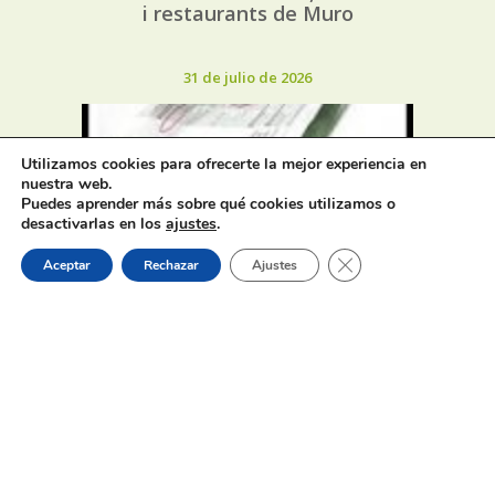
i restaurants de Muro
31 de julio de 2026
Utilizamos cookies para ofrecerte la mejor experiencia en
nuestra web.
Puedes aprender más sobre qué cookies utilizamos o
desactivarlas en los
ajustes
.
Oferta de Trabajo: SAD, SERVICIO
Cerrar el banner de 
DE AYUDA A DOMICILIO
Aceptar
Rechazar
Ajustes
31 de julio de 2026