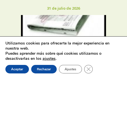
31 de julio de 2026
Utilizamos cookies para ofrecerte la mejor experiencia en
nuestra web.
Oferta de Trabajo: SAD, SERVICIO
Puedes aprender más sobre qué cookies utilizamos o
DE AYUDA A DOMICILIO
desactivarlas en los
ajustes
.
Cerrar el banner de 
Aceptar
Rechazar
Ajustes
31 de julio de 2026
Proceso selectivo 1 plaza técnico/a
de juventud – turno libre –
oposición