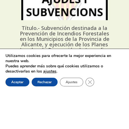
Título.- Subvención destinada a la
Prevención de Incendios Forestales
en los Municipios de la Provincia de
Alicante, y ejecución de los Planes
Locales de Prevención de Incendios
Forestales (PLPIF) anualidad 2026
Utilizamos cookies para ofrecerte la mejor experiencia en
nuestra web.
Puedes aprender más sobre qué cookies utilizamos o
desactivarlas en los
ajustes
.
1 de agosto de 2026
Cerrar el banner de 
Aceptar
Rechazar
Ajustes
Horaris d’estiu dels bars, cafeteries
i restaurants de Muro