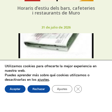
Horaris d’estiu dels bars, cafeteries
i restaurants de Muro
31 de julio de 2026
Oferta de Trabajo: SAD, SERVICIO
Utilizamos cookies para ofrecerte la mejor experiencia en
DE AYUDA A DOMICILIO
nuestra web.
Puedes aprender más sobre qué cookies utilizamos o
desactivarlas en los
ajustes
.
31 de julio de 2026
Cerrar el banner de 
Aceptar
Rechazar
Ajustes