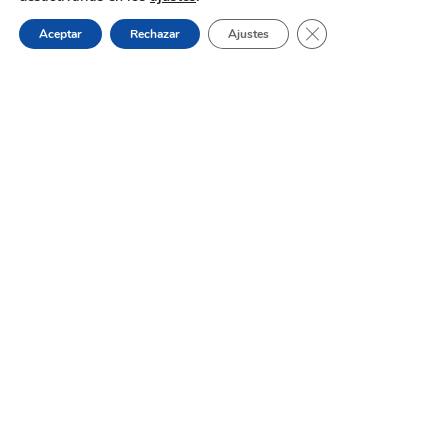
Cerrar el banner de 
Aceptar
Rechazar
Ajustes
31 de julio de 2026
Proceso selectivo 1 plaza asesor/a
jurídico/a – turno libre – oposición
Dónde estamos:
Placeta de Molina, 4
03830 Muro d’Alcoi, Alicante, España
Contacto: