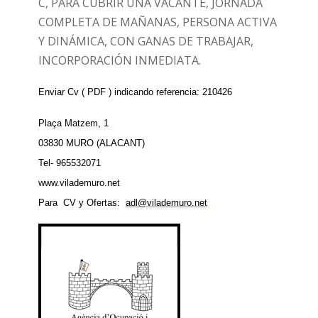
C, PARA CUBRIR UNA VACANTE, JORNADA
COMPLETA DE MAÑANAS, PERSONA ACTIVA
Y DINÁMICA, CON GANAS DE TRABAJAR,
INCORPORACIÓN INMEDIATA.
Enviar Cv ( PDF ) indicando referencia: 2
104
26
Plaça Matzem, 1
03830 MURO (ALACANT)
Tel- 965532071
www.vilademuro.net
Para CV y Ofertas:
adl@vilademuro.net