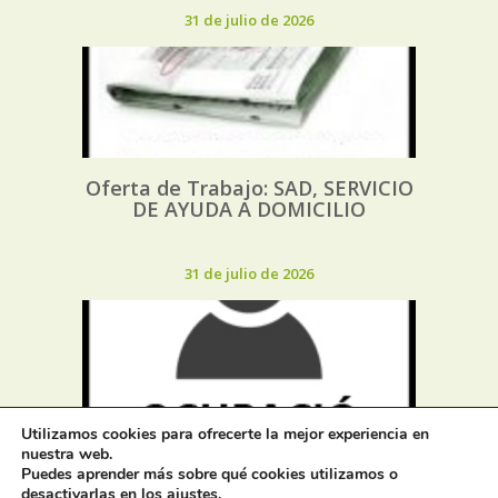
31 de julio de 2026
Oferta de Trabajo: SAD, SERVICIO
DE AYUDA A DOMICILIO
31 de julio de 2026
Utilizamos cookies para ofrecerte la mejor experiencia en
Proceso selectivo 1 plaza técnico/a
nuestra web.
de juventud – turno libre –
Puedes aprender más sobre qué cookies utilizamos o
oposición
desactivarlas en los
ajustes
.