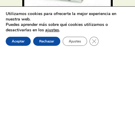
Utilizamos cookies para ofrecerte la mejor experiencia en
Oferta de Trabajo: SAD, SERVICIO
nuestra web.
DE AYUDA A DOMICILIO
Puedes aprender más sobre qué cookies utilizamos o
desactivarlas en los
ajustes
.
Cerrar el banner de 
Aceptar
Rechazar
Ajustes
31 de julio de 2026
Proceso selectivo 1 plaza técnico/a
de juventud – turno libre –
oposición