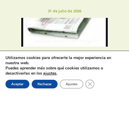
31 de julio de 2026
Oferta de Trabajo: SAD, SERVICIO
Utilizamos cookies para ofrecerte la mejor experiencia en
DE AYUDA A DOMICILIO
nuestra web.
Puedes aprender más sobre qué cookies utilizamos o
desactivarlas en los
ajustes
.
31 de julio de 2026
Cerrar el banner de 
Aceptar
Rechazar
Ajustes
Proceso selectivo 1 plaza técnico/a
de juventud – turno libre –