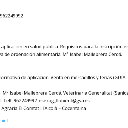
 962249992
 aplicación en salud pública. Requisitos para la inscripción en
a de ordenación alimentaria. Mª Isabel Mallebrera Cerdá.
Normativa de aplicación. Venta en mercadillos y ferias (GUÍA
. Mª Isabel Mallebrera Cerdá. Veterinaria Generalitat (Sanida
t. Telf. 962249992. esexag_llutxent@gva.es
Agraria El Comtat i l’Alcoià – Cocentaina
miel