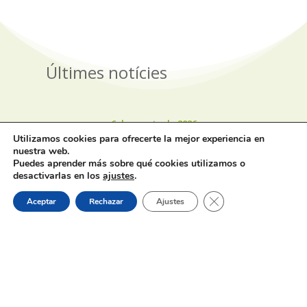
Últimes notícies
6 de agosto de 2026
Utilizamos cookies para ofrecerte la mejor experiencia en
nuestra web.
Puedes aprender más sobre qué cookies utilizamos o
desactivarlas en los
ajustes
.
Cerrar el banner de 
Aceptar
Rechazar
Ajustes
Título.- Subvención destinada a la
Prevención de Incendios Forestales
en los Municipios de la Provincia de
Alicante, y ejecución de los Planes
Locales de Prevención de Incendios
Forestales (PLPIF) anualidad 2026