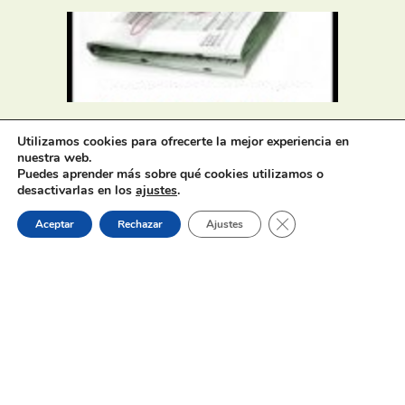
Oferta de Trabajo: SAD, SERVICIO
Utilizamos cookies para ofrecerte la mejor experiencia en
DE AYUDA A DOMICILIO
nuestra web.
Puedes aprender más sobre qué cookies utilizamos o
desactivarlas en los
ajustes
.
31 de julio de 2026
Cerrar el banner de 
Aceptar
Rechazar
Ajustes
Proceso selectivo 1 plaza técnico/a
de juventud – turno libre –
oposición