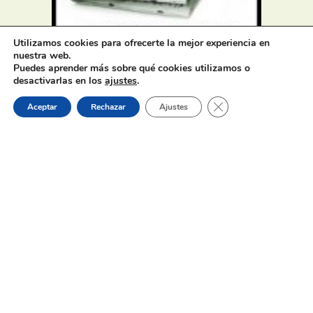
Utilizamos cookies para ofrecerte la mejor experiencia en
Oferta de Trabajo: SAD, SERVICIO
nuestra web.
DE AYUDA A DOMICILIO
Puedes aprender más sobre qué cookies utilizamos o
desactivarlas en los
ajustes
.
Cerrar el banner de 
Aceptar
Rechazar
Ajustes
31 de julio de 2026
Proceso selectivo 1 plaza técnico/a
de juventud – turno libre –
oposición