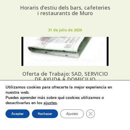
Horaris d’estiu dels bars, cafeteries
i restaurants de Muro
31 de julio de 2026
Oferta de Trabajo: SAD, SERVICIO
DE AYUDA A DOMICILIO
Utilizamos cookies para ofrecerte la mejor experiencia en
nuestra web.
31 de julio de 2026
Puedes aprender más sobre qué cookies utilizamos o
desactivarlas en los
ajustes
.
Cerrar el banner de 
Aceptar
Rechazar
Ajustes