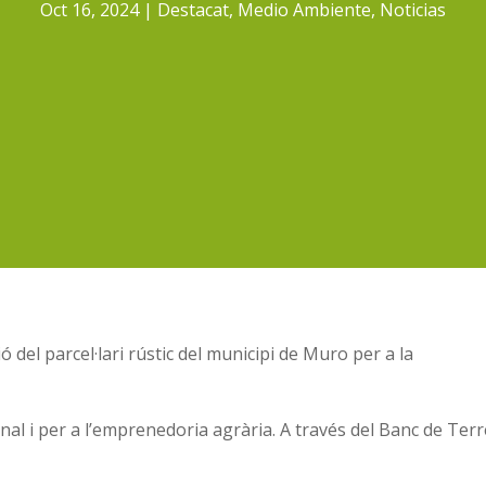
Oct 16, 2024
Destacat
,
Medio Ambiente
,
Noticias
ó del parcel·lari rústic del municipi de Muro per a la
onal i per a l’emprenedoria agrària. A través del Banc de Ter