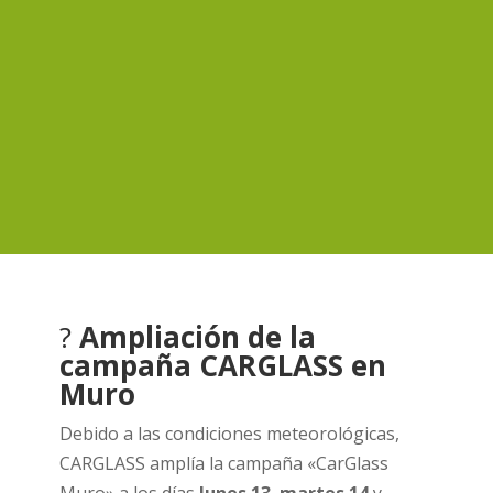
?
Ampliación de la
campaña CARGLASS en
Muro
Debido a las condiciones meteorológicas,
CARGLASS amplía la campaña «CarGlass
Muro» a los días
lunes 13
,
martes 14
y