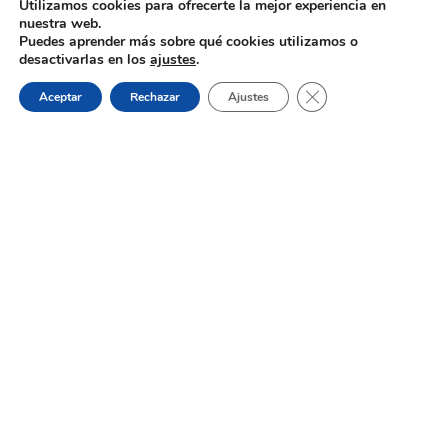
Utilizamos cookies para ofrecerte la mejor experiencia en
oposición
nuestra web.
Puedes aprender más sobre qué cookies utilizamos o
desactivarlas en los
ajustes
.
31 de julio de 2026
Cerrar el banner de 
Aceptar
Rechazar
Ajustes
Proceso selectivo 1 plaza asesor/a
jurídico/a – turno libre – oposición
Dónde estamos:
Placeta de Molina, 4
03830 Muro d’Alcoi, Alicante, España
Contacto: