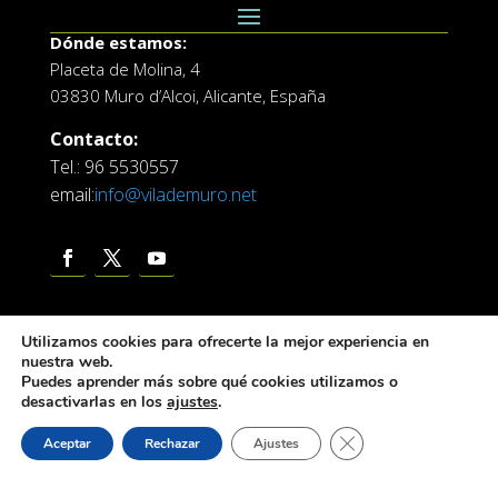
Dónde estamos:
Placeta de Molina, 4
03830 Muro d’Alcoi, Alicante, España
Contacto:
Tel.: 96 5530557
email:
info@vilademuro.net
Utilizamos cookies para ofrecerte la mejor experiencia en
nuestra web.
Puedes aprender más sobre qué cookies utilizamos o
desactivarlas en los
ajustes
.
Web desarrollada por el Servicio de Informatica de
Diputación de Alicante
Cerrar el banner de 
Aceptar
Rechazar
Ajustes