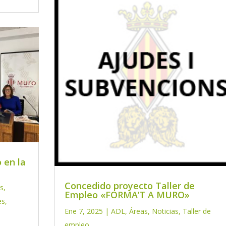
 en la
Concedido proyecto Taller de
as
,
Empleo «FORMA’T A MURO»
es
,
Ene 7, 2025
|
ADL
,
Áreas
,
Noticias
,
Taller de
empleo