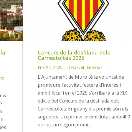
la
Concurs de la desfilada dels
Carnestoltes 2025
Ene 24, 2025
|
Destacat
,
Noticias
L’Ajuntament de Muro té la voluntat de
mo
,
promoure l’activitat festera d’interés i
àmbit local i en el 2025 s’arribarà a la XIX
ueva
edició del Concurs de la desfilada dels
e
Carnestoltes. Enguany els premis són els
o
següents: Un primer premi dotat amb 400
se
euros, un segon premi...
des