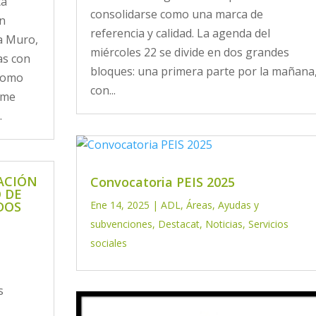
ta
consolidarse como una marca de
en
referencia y calidad. La agenda del
a Muro,
miércoles 22 se divide en dos grandes
as con
bloques: una primera parte por la mañana
 como
con...
sme
.
ACIÓN
Convocatoria PEIS 2025
O DE
DOS
Ene 14, 2025
|
ADL
,
Áreas
,
Ayudas y
subvenciones
,
Destacat
,
Noticias
,
Servicios
sociales
s