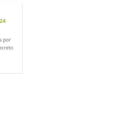
024
s por
ecreto