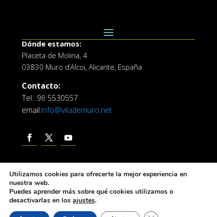
Dónde estamos:
Placeta de Molina, 4
03830 Muro d’Alcoi, Alicante, España
Contacto:
Tel.: 96 5530557
email:
info@vilademuro.net
Utilizamos cookies para ofrecerte la mejor experiencia en
nuestra web.
Puedes aprender más sobre qué cookies utilizamos o
desactivarlas en los
ajustes
.
Web desarrollada por el Servicio de Informatica de
Diputación de Alicante
Cerrar el banner de 