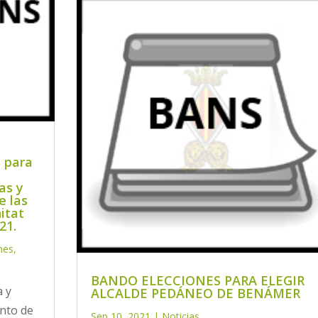
 para
as y
e las
itat
21.
nes
,
BANDO ELECCIONES PARA ELEGIR
a y
ALCALDE PEDÁNEO DE BENÁMER
nto de
Sep 10, 2021
|
Noticias