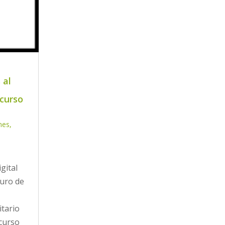
 al
 curso
nes
,
gital
uro de
itario
 curso