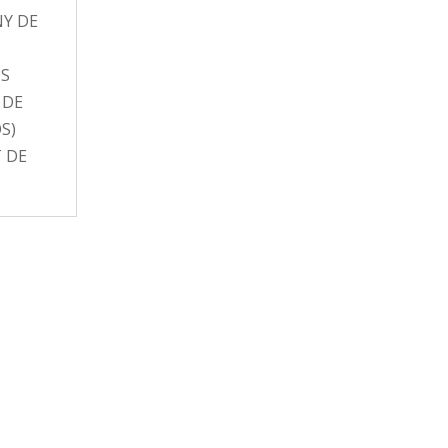
NY DE
OS
 DE
S)
 DE