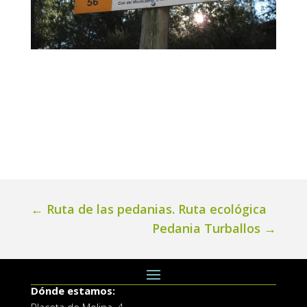
←
Ruta de las pedanias. Ruta ecológica
Pedania Turballos
→
Dónde estamos: