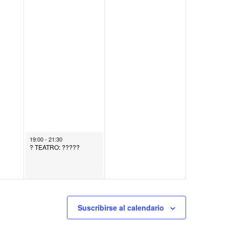
March 22, 2025
19:00
-
21:30
? TEATRO: ?????
Suscribirse al calendario