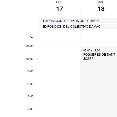
Eventos
Semana
fecha.
LUN
MAR
para
17
18
de
05:00
la
Eventos
palabra
EXPOSICIÓN “DIBUIXOS QUE CUREN”
06:00
clave.
EXPOSICIÓN DEL COLECTIVO DAMAC
07:00
Activar/Desactivar eventos de múltiples días
08:00
March 18, 2025
08:00
-
19:00
FOGUERES DE SANT
JOSEP
09:00
10:00
11:00
12:00
13:00