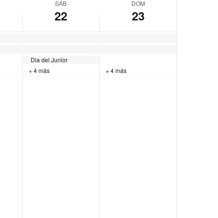
SÁB
DOM
22
23
Dia del Junior
+ 4 más
+ 4 más