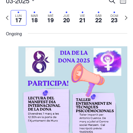
03-2025
Buscar
Sema
de
de
Seleccionar
vis
búsqu
Semana
Sem
LUN
MAR
MIÉ
JUE
VIE
SÁB
DOM
fecha.
de
17
18
19
20
21
22
23
y
anterior
sigu
Eve
vistas
Ongoing
de
Evento