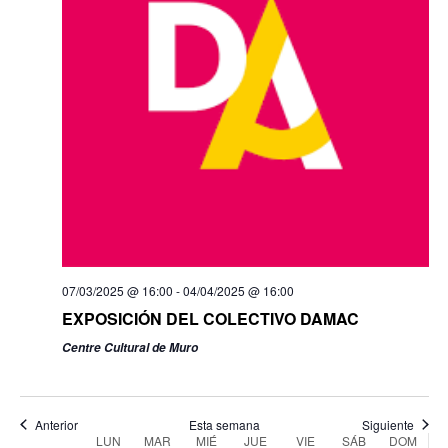
lunes,
martes,
miércoles,
jueves,
viernes,
sábado,
domin
No
No
No
No
No
:00
marzo
marzo
marzo
marzo
marzo
marzo
marzo
events
events
events
events
events
17,
18,
19,
20,
21,
22,
23,
01:00
on
on
on
on
on
2025
2025
2025
2025
2025
2025
2025
07/03/2025 @ 16:00
-
04/04/2025 @ 16:00
this
this
this
this
this
EXPOSICIÓN DEL COLECTIVO DAMAC
02:00
day.
day.
day.
day.
day.
Centre Cultural de Muro
03:00
04:00
Anterior
Esta semana
Siguiente
Semana
LUN
MAR
MIÉ
JUE
VIE
SÁB
DOM