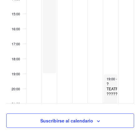
15:00
16:00
17:00
18:00
19:00
March 22, 2025
19:00
-
21:30
?
TEATRO:
20:00
?????
21:00
22:00
Suscribirse al calendario
23:00