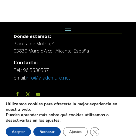
:00
Dónde estamos:
Placeta de Molina, 4
03830 Muro d’Alcoi, Alicante, España
Contacto:
Tel.: 96 5530557
email:
info@vilademuro.net
Utilizamos cookies para ofrecerte la mejor experiencia en
nuestra web.
Puedes aprender más sobre qué cookies utilizamos o
desactivarlas en los
ajustes
.
Web desarrollada por el Servicio de Informatica de
Cerrar el banner de 
Aceptar
Rechazar
Ajustes
Diputación de Alicante