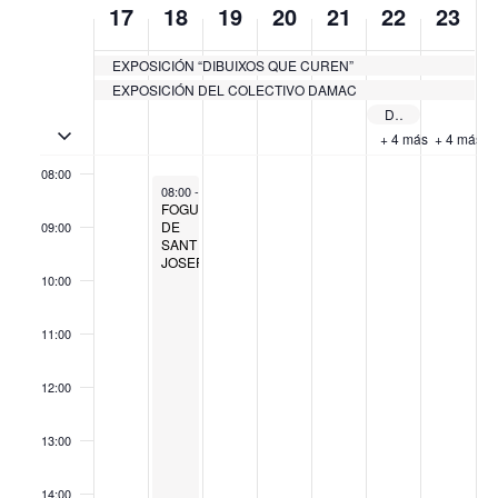
17
18
19
20
21
22
23
05:00
de
Eventos
EXPOSICIÓN “DIBUIXOS QUE CUREN”
06:00
EXPOSICIÓN DEL COLECTIVO DAMAC
Dia del Junior
07:00
Activar/Desactivar eventos de múltiples días
+ 4 más
+ 4 más
08:00
March 18, 2025
08:00
-
19:00
FOGUERES
DE
09:00
SANT
JOSEP
10:00
11:00
12:00
13:00
14:00