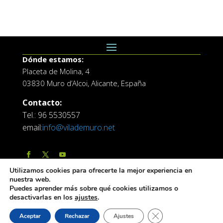
Dónde estamos:
Placeta de Molina, 4
03830 Muro d’Alcoi, Alicante, España
Contacto:
Tel.: 96 5530557
email:
info@vilademuro.net
Utilizamos cookies para ofrecerte la mejor experiencia en
nuestra web.
Puedes aprender más sobre qué cookies utilizamos o
desactivarlas en los
ajustes
.
Web desarrollada por el Servicio de Informatica de
Cerrar el banner de 
Aceptar
Rechazar
Ajustes
Diputación de Alicante