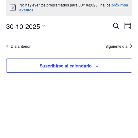
No hay eventos programados para 30/10/2025. Ir a los
próximos
en
Aviso
eventos
.
30/10/2025
Navega
Na
30-10-2025
Buscar
Día
de
de
Selecciona
vis
búsqu
la
de
Día anterior
Siguiente día
y
Eve
fecha.
vistas
de
Suscribirse al calendario
Evento