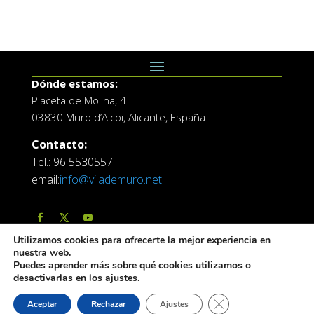
Dónde estamos:
Placeta de Molina, 4
03830 Muro d’Alcoi, Alicante, España
Contacto:
Tel.: 96 5530557
email:
info@vilademuro.net
Utilizamos cookies para ofrecerte la mejor experiencia en
nuestra web.
Puedes aprender más sobre qué cookies utilizamos o
desactivarlas en los
ajustes
.
Web desarrollada por el Servicio de Informatica de
Cerrar el banner de 
Aceptar
Rechazar
Ajustes
Diputación de Alicante