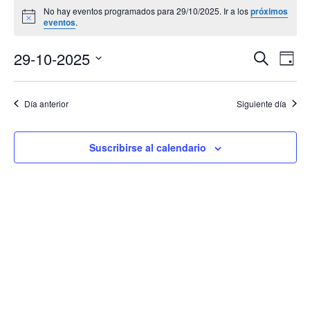
No hay eventos programados para 29/10/2025. Ir a los
próximos
en
Aviso
eventos
.
29/10/2025
Navega
Na
29-10-2025
Buscar
Día
de
de
Selecciona
vis
búsqu
la
de
Día anterior
Siguiente día
y
Eve
fecha.
vistas
de
Suscribirse al calendario
Evento