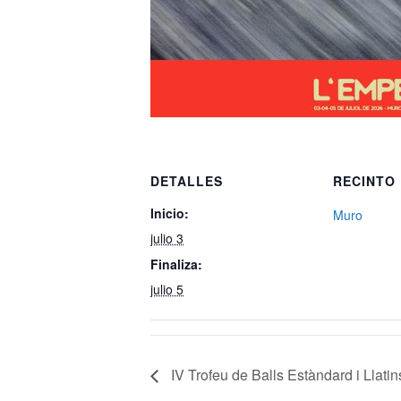
DETALLES
RECINTO
Inicio:
Muro
julio 3
Finaliza:
julio 5
IV Trofeu de Balls Estàndard i Llatin