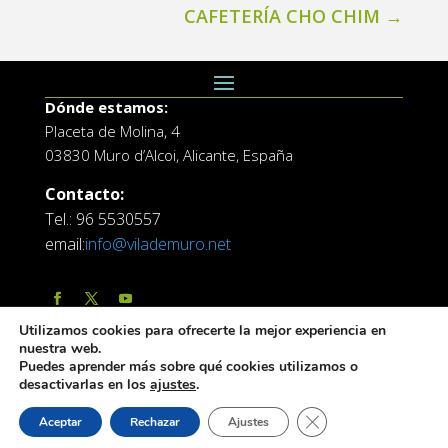
CAFETERÍA CHO CHIM
→
Dónde estamos:
Placeta de Molina, 4
03830 Muro d’Alcoi, Alicante, España
Contacto:
Tel.: 96 5530557
email:
info@vilademuro.net
Utilizamos cookies para ofrecerte la mejor experiencia en
nuestra web.
Puedes aprender más sobre qué cookies utilizamos o
desactivarlas en los
ajustes
.
Web desarrollada por el Servicio de Informatica de
Cerrar el banner de 
Aceptar
Rechazar
Ajustes
Diputación de Alicante