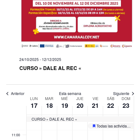
day.
day.
day.
day.
day.
day.
03:00
04:00
05:00
24/10/2025
-
12/12/2025
06:00
CURSO » DALE AL REC «
07:00
08:00
Anterior
Esta semana
Siguiente
Semana
LUN
MAR
MIÉ
JUE
VIE
SÁB
DOM
17
18
19
20
21
22
23
de
09:00
Eventos
CURSO » DALE AL REC «
10:00
Todas las actividades de las «II Jornades Europees de Patrimoni»
Destacado
11:00