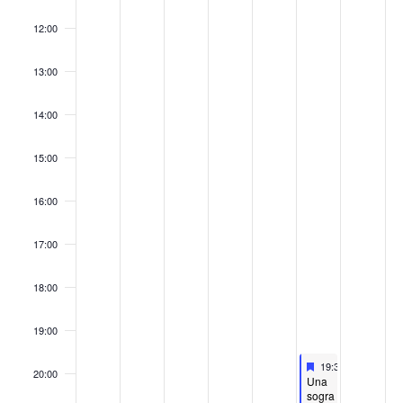
12:00
13:00
14:00
15:00
16:00
17:00
18:00
19:00
Destacado
November 22, 202
19:30
-
21:00
20:00
Destacado
Una
sogra