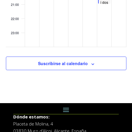
i dos
21:00
mussols
22:00
23:00
:00
Suscribirse al calendario
Dónde estamos:
Placeta de Molina, 4
03830 Muro d’Alcoi, Alicante, España