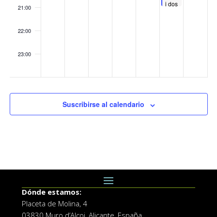
i dos
21:00
mussols
22:00
23:00
:00
Suscribirse al calendario
Dónde estamos:
Placeta de Molina, 4
03830 Muro d’Alcoi, Alicante, España