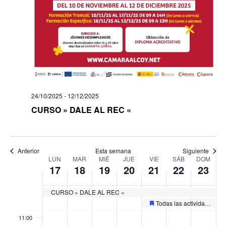
day.
day.
day.
day.
day.
day.
03:00
04:00
05:00
24/10/2025
-
12/12/2025
06:00
CURSO » DALE AL REC «
07:00
08:00
Anterior
Esta semana
Siguiente
Semana
LUN
MAR
MIÉ
JUE
VIE
SÁB
DOM
17
18
19
20
21
22
23
de
09:00
Eventos
CURSO » DALE AL REC «
10:00
Todas las actividades de las «II Jornades Europees de Patrimoni»
Destacado
11:00