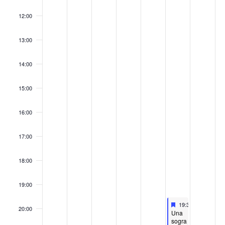
12:00
13:00
14:00
15:00
16:00
17:00
18:00
19:00
Destacado
November 22, 202
19:30
-
21:00
20:00
Destacado
Una
sogra