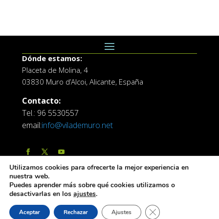
Dónde estamos:
Placeta de Molina, 4
03830 Muro d’Alcoi, Alicante, España
Contacto:
Tel.: 96 5530557
email:
info@vilademuro.net
Utilizamos cookies para ofrecerte la mejor experiencia en
nuestra web.
Puedes aprender más sobre qué cookies utilizamos o
desactivarlas en los
ajustes
.
Web desarrollada por el Servicio de Informatica de
Cerrar el banner de 
Aceptar
Rechazar
Ajustes
Diputación de Alicante