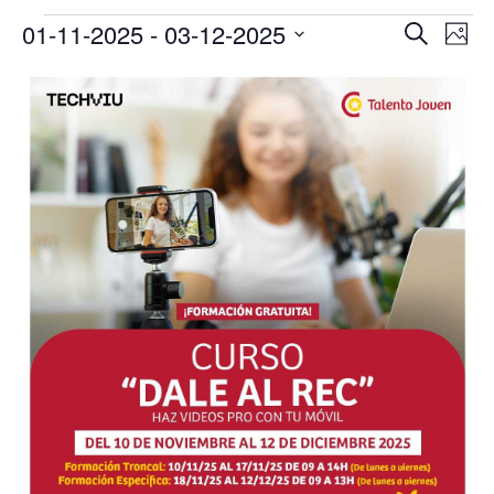
Eventos
Navega
Na
01-11-2025
 - 
03-12-2025
Buscar
Foto
de
de
Seleccionar
vis
List
búsqu
fecha.
de
of
y
Eve
events
vistas
in
de
Photo
Evento
View