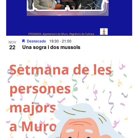
Destacado
19:30
-
21:00
NOV
22
Una sogra i dos mussols