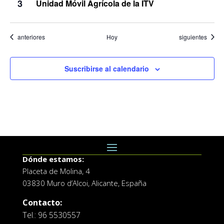
3
Unidad Móvil Agrícola de la ITV
Eventos
Eventos
anteriores
Hoy
siguientes
Suscribirse al calendario
Dónde estamos:
Placeta de Molina, 4
03830 Muro d’Alcoi, Alicante, España
Contacto:
Tel.: 96 5530557