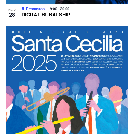
Destacado
19:00
-
20:00
NOV
28
DIGITAL RURALSHIP