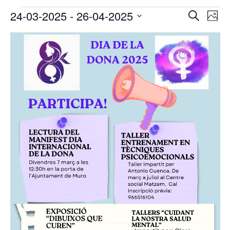
Eventos
Navega
Na
24-03-2025
 - 
26-04-2025
Buscar
Foto
de
de
Seleccionar
vis
List
búsqu
fecha.
de
of
y
Eve
events
vistas
in
de
Photo
Evento
View