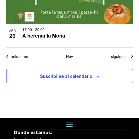
17:00
-
20:00
ABR
26
A berenar la Mona
Eventos
Eventos
anteriores
Hoy
siguientes
Suscribirse al calendario
Dónde estamos: