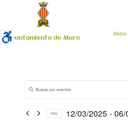
Inicio
Ayuntamiento de Muro
Eventos
Navegación
Introduce
de
la
búsqueda
palabra
y
clave.
12/03/2025
 - 
06/
vistas
Hoy
Busca
de
Seleccionar
Eventos