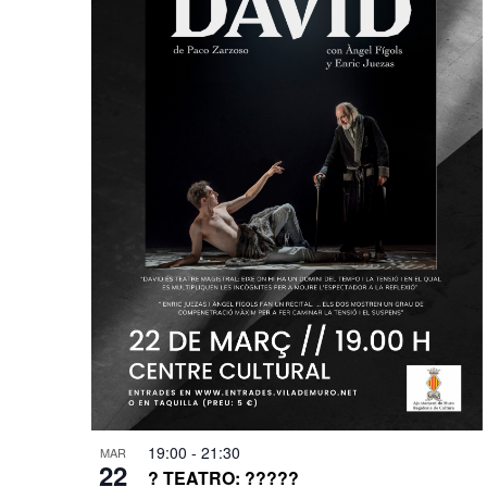
19:00
-
21:30
MAR
22
? TEATRO: ?????