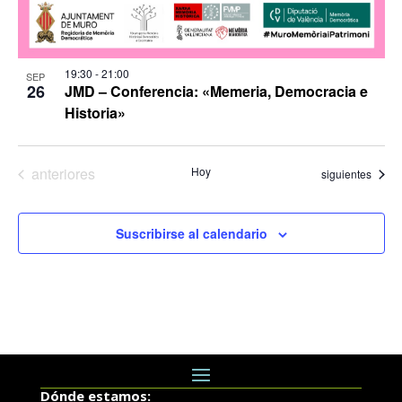
19:30
-
21:00
SEP
26
JMD – Conferencia: «Memeria, Democracia e
Historia»
Eventos
anteriores
Hoy
Eventos
siguientes
Suscribirse al calendario
Dónde estamos: