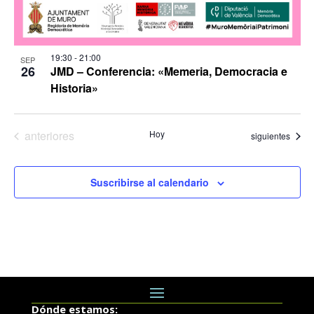
19:30
-
21:00
SEP
26
JMD – Conferencia: «Memeria, Democracia e
Historia»
Eventos
anteriores
Hoy
Eventos
siguientes
Suscribirse al calendario
Dónde estamos: