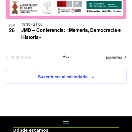
19:30
-
21:00
SEP
26
JMD – Conferencia: «Memeria, Democracia e
Historia»
Eventos
anteriores
Hoy
Eventos
siguientes
Suscribirse al calendario
Dónde estamos: