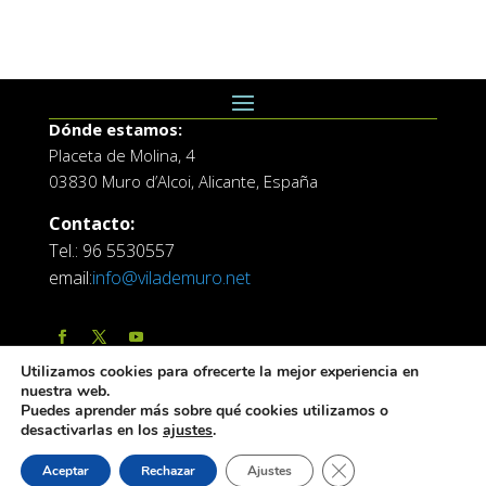
Dónde estamos:
Placeta de Molina, 4
03830 Muro d’Alcoi, Alicante, España
Contacto:
Tel.: 96 5530557
email:
info@vilademuro.net
Utilizamos cookies para ofrecerte la mejor experiencia en
nuestra web.
Puedes aprender más sobre qué cookies utilizamos o
desactivarlas en los
ajustes
.
Web desarrollada por el Servicio de Informatica de
Cerrar el banner de 
Aceptar
Rechazar
Ajustes
Diputación de Alicante