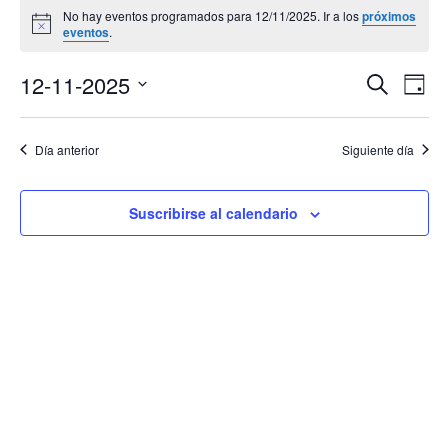
No hay eventos programados para 12/11/2025. Ir a los
próximos
en
Aviso
eventos
.
12/11/2025
Navega
Na
12-11-2025
Buscar
Día
de
de
Selecciona
vis
búsqu
la
de
Día anterior
Siguiente día
y
Eve
fecha.
vistas
de
Suscribirse al calendario
Evento