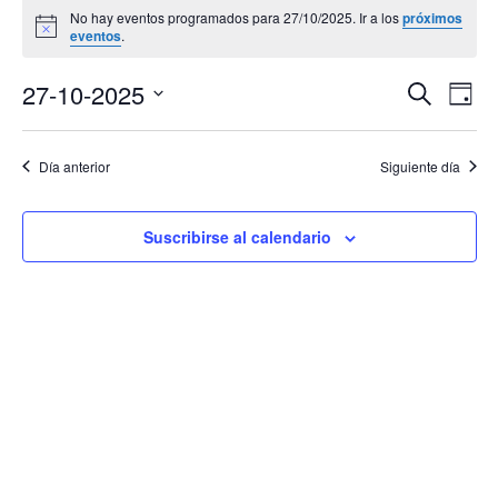
No hay eventos programados para 27/10/2025. Ir a los
próximos
en
Aviso
eventos
.
27/10/2025
Navega
Na
27-10-2025
Buscar
Día
de
de
Selecciona
vis
búsqu
la
de
Día anterior
Siguiente día
y
Eve
fecha.
vistas
de
Suscribirse al calendario
Evento