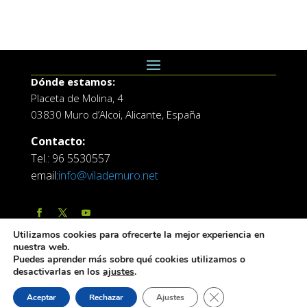
Dónde estamos:
Placeta de Molina, 4
03830 Muro d’Alcoi, Alicante, España
Contacto:
Tel.: 96 5530557
email:
info@vilademuro.net
Utilizamos cookies para ofrecerte la mejor experiencia en
nuestra web.
Puedes aprender más sobre qué cookies utilizamos o
desactivarlas en los
ajustes
.
Web desarrollada por el Servicio de Informatica de
Cerrar el banner de 
Aceptar
Rechazar
Ajustes
Diputación de Alicante