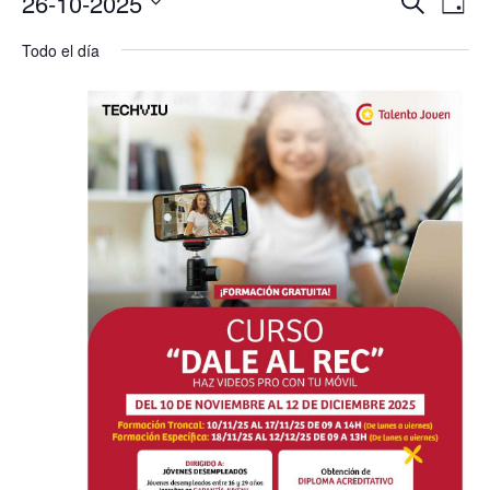
26-10-2025
Buscar
Día
de
de
en
Selecciona
vis
búsqu
Todo el día
26/10/2025
la
de
y
Eve
fecha.
vistas
de
Evento