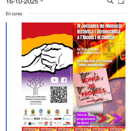
16-10-2025
Buscar
Día
de
de
en
Selecciona
vis
búsqu
En curso
16/10/2025
la
de
y
Eve
fecha.
vistas
de
Evento