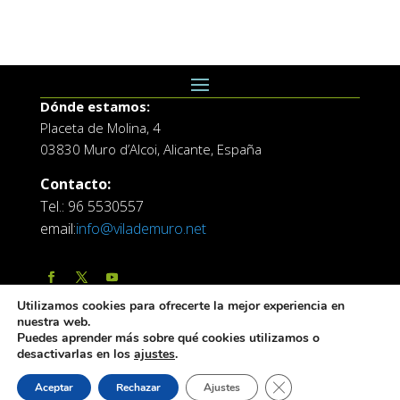
Dónde estamos:
Placeta de Molina, 4
03830 Muro d’Alcoi, Alicante, España
Contacto:
Tel.: 96 5530557
email:
info@vilademuro.net
Utilizamos cookies para ofrecerte la mejor experiencia en
nuestra web.
Puedes aprender más sobre qué cookies utilizamos o
desactivarlas en los
ajustes
.
Web desarrollada por el Servicio de Informatica de
Cerrar el banner de 
Aceptar
Rechazar
Ajustes
Diputación de Alicante