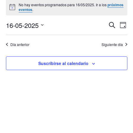
No hay eventos programados para 16/05/2025. Ir a los
próximos
en
Aviso
eventos
.
16/05/2025
Navega
Na
16-05-2025
Buscar
Día
de
de
Selecciona
vis
búsqu
la
de
Día anterior
Siguiente día
y
Eve
fecha.
vistas
de
Suscribirse al calendario
Evento