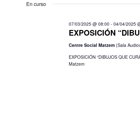
Eventos
la
En curso
para
fecha.
la
palabra
07/03/2025 @ 08:00
-
04/04/2025 
EXPOSICIÓN “DIB
clave.
Centre Social Matzem
(Sala Audiov
EXPOSICIÓN “DIBUJOS QUE CURAN”Dí
Matzem