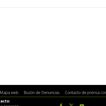
Mapa web
Buzón de Denuncias
Contacto de prensa conc
acto: