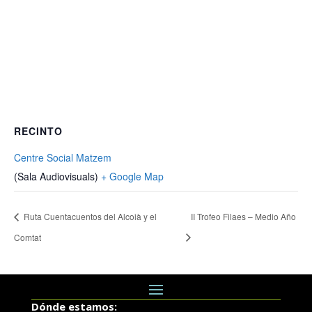
RECINTO
Centre Social Matzem
(Sala Audiovisuals)
+ Google Map
Ruta Cuentacuentos del Alcoià y el
II Trofeo Filaes – Medio Año
Comtat
Dónde estamos: