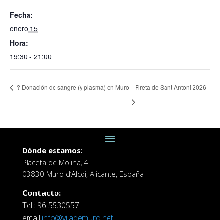
Fecha:
enero 15
Hora:
19:30 - 21:00
? Donación de sangre (y plasma) en Muro
Fireta de Sant Antoni 2026
Dónde estamos:
Placeta de Molina, 4
03830 Muro d’Alcoi, Alicante, España
Contacto:
Tel.: 96 5530557
email:
info@vilademuro.net